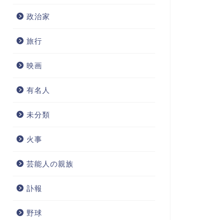
政治家
旅行
映画
有名人
未分類
火事
芸能人の親族
訃報
野球