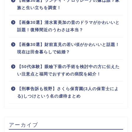
【画像30選】ランディ・アロサレーナの嫁は誰？家
族と生い立ちを調査！
【画像30選】清水富美加の昔のドラマがかわいいと
話題！復帰間近のうわさは本当？
【画像30選】財前直見の若い頃がかわいいと話題！
現在は田舎暮らしで結婚？
【50代体験】眼瞼下垂の手術を検討中の方に伝えた
い注意点と福岡でおすすめの病院を紹介！
【刑事告訴も視野】さくら保育園(3人の保育士によ
る)しつけという名の虐待まとめ
アーカイブ