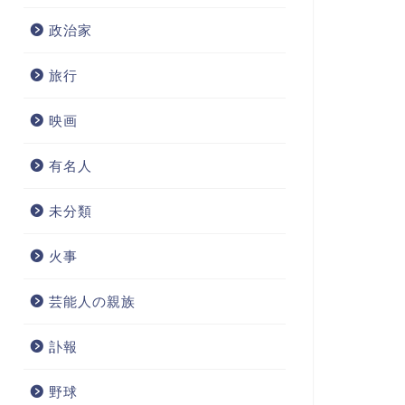
政治家
旅行
映画
有名人
未分類
火事
芸能人の親族
訃報
野球