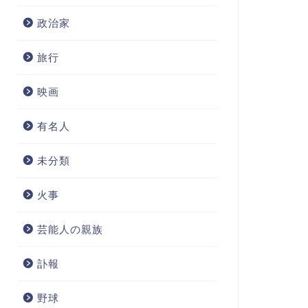
政治家
旅行
映画
有名人
未分類
火事
芸能人の親族
訃報
野球