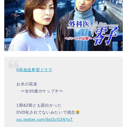
#再放送希望ドラマ
お水の花道
〜女30歳ガケップチ〜
1期&2期とも面白かった
DVD化されてないみたいで残念
pic.twitter.com/6sOcG3NYxT