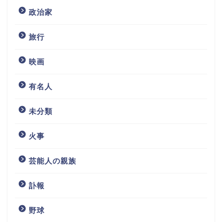
政治家
旅行
映画
有名人
未分類
火事
芸能人の親族
訃報
野球