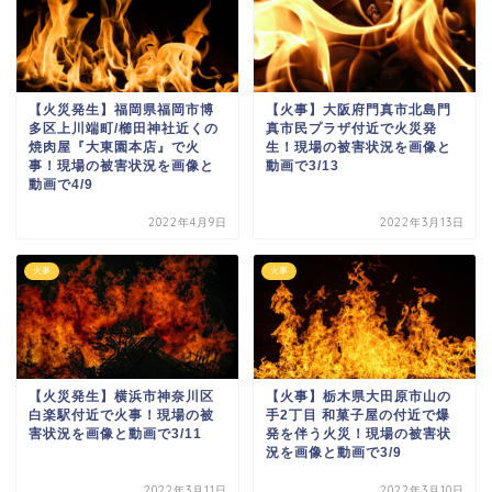
【火災発生】福岡県福岡市博
【火事】大阪府門真市北島門
多区上川端町/櫛田神社近くの
真市民プラザ付近で火災発
焼肉屋『大東園本店』で火
生！現場の被害状況を画像と
事！現場の被害状況を画像と
動画で3/13
動画で4/9
2022年4月9日
2022年3月13日
火事
火事
【火災発生】横浜市神奈川区
【火事】栃木県大田原市山の
白楽駅付近で火事！現場の被
手2丁目 和菓子屋の付近で爆
害状況を画像と動画で3/11
発を伴う火災！現場の被害状
況を画像と動画で3/9
2022年3月11日
2022年3月10日