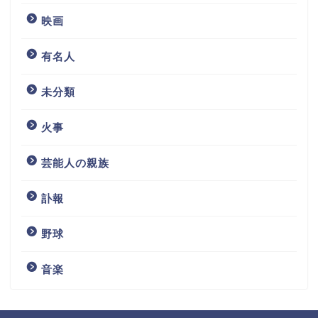
映画
有名人
未分類
火事
芸能人の親族
訃報
野球
音楽