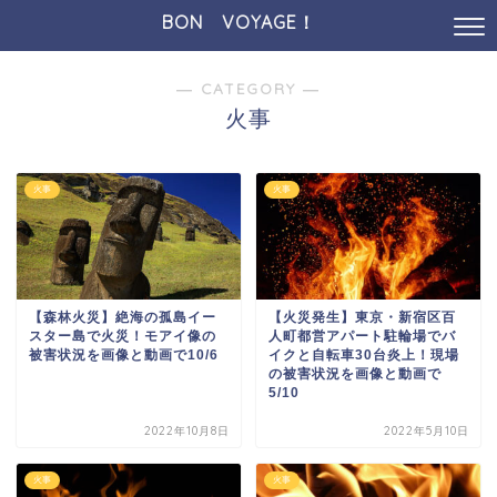
BON VOYAGE！
― CATEGORY ―
火事
火事
火事
【森林火災】絶海の孤島イー
【火災発生】東京・新宿区百
スター島で火災！モアイ像の
人町都営アパート駐輪場でバ
被害状況を画像と動画で10/6
イクと自転車30台炎上！現場
の被害状況を画像と動画で
5/10
2022年10月8日
2022年5月10日
火事
火事