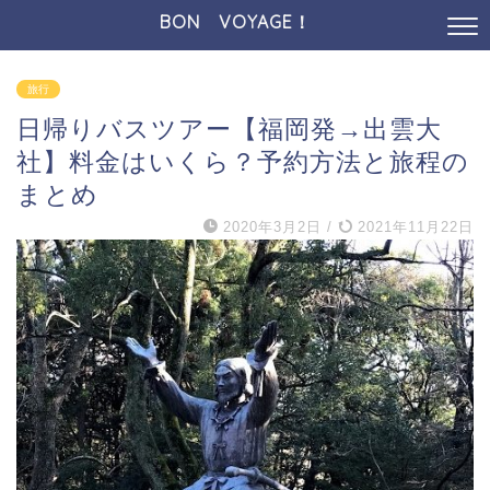
BON VOYAGE！
旅行
日帰りバスツアー【福岡発→出雲大
社】料金はいくら？予約方法と旅程の
まとめ
2020年3月2日
/
2021年11月22日