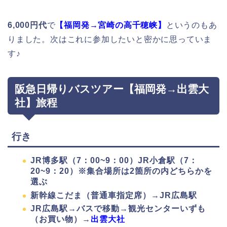
6,000円代
で
【福岡発→宮崎の高千穂峡】
というのもあ
りました。次はこれに参加したいと密かに思っていま
す♪
阪急日帰りバスツアー【福岡発→出雲大
社】旅程
行き
JR博多駅（7：00~9：00）JR小倉駅（7：
20~9：20）※集合場所は2箇所の内どちらかを
選ぶ
新幹線こだま（普通車指定席）→JR広島駅
JR広島駅→バスで移動→観光センターいずも
（お買い物）→
出雲大社