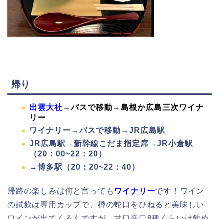
帰り
出雲大社
→バスで移動→島根か広島三次ワイナ
リー
ワイナリー→バスで移動→JR広島駅
JR広島駅→新幹線こだま指定席→JR小倉駅
（20：00~22：20）
→博多駅（20：20~22：40）
帰路の楽しみは何と言っても
ワイナリー
です！ワイン
の試飲は専用カップで、樽の蛇口をひねると美味しい
ワインが出てくるんですが。甘口辛口8種くらいは飲め