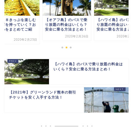
春１８きっぷを楽しむ
【オアフ島】のバスで乗
【ハワイ島】のバス
に何を持っていく？お
り放題の料金はいくら？
り放題の料金はいく
すめをまとめてご紹
安全に乗る方法まとめ！
安全に乗る方法まと
.
2020年2月26日
2020年2月
2020年2月23日
【ハワイ島】のバスで乗り放題の料金は
いくら？安全に乗る方法まとめ！
【2021年】グリーンランド熊本の割引
チケットを安く入手する方法！