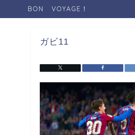
BON VOYAGE！
ガビ11