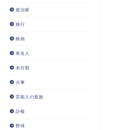
政治家
旅行
映画
有名人
未分類
火事
芸能人の親族
訃報
野球