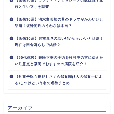
【画像30選】ランディ・アロサレーナの嫁は誰？家
族と生い立ちを調査！
【画像30選】清水富美加の昔のドラマがかわいいと
話題！復帰間近のうわさは本当？
【画像30選】財前直見の若い頃がかわいいと話題！
現在は田舎暮らしで結婚？
【50代体験】眼瞼下垂の手術を検討中の方に伝えた
い注意点と福岡でおすすめの病院を紹介！
【刑事告訴も視野】さくら保育園(3人の保育士によ
る)しつけという名の虐待まとめ
アーカイブ