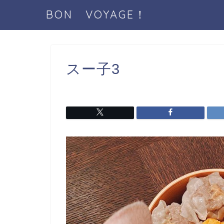
BON VOYAGE！
スー子3