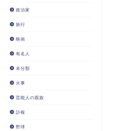
政治家
旅行
映画
有名人
未分類
火事
芸能人の親族
訃報
野球