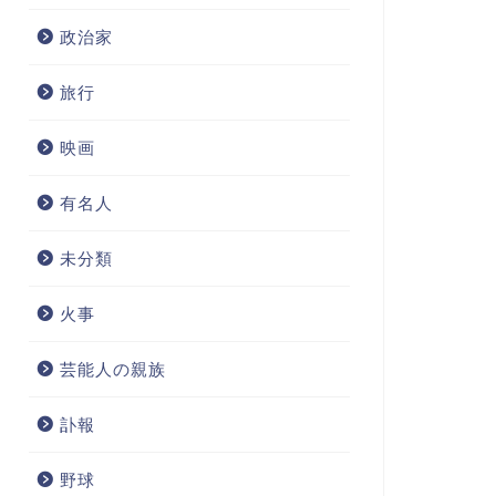
政治家
旅行
映画
有名人
未分類
火事
芸能人の親族
訃報
野球