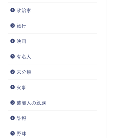
政治家
旅行
映画
有名人
未分類
火事
芸能人の親族
訃報
野球