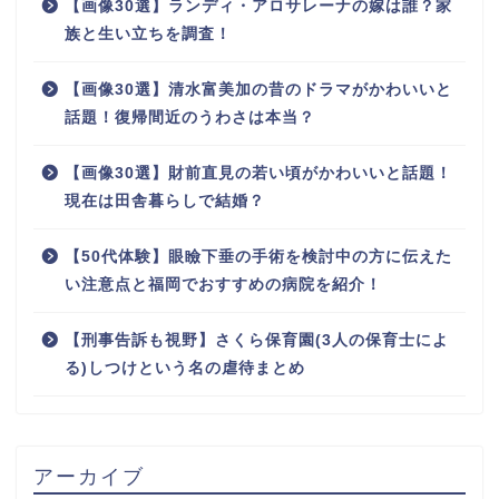
【画像30選】ランディ・アロサレーナの嫁は誰？家
族と生い立ちを調査！
【画像30選】清水富美加の昔のドラマがかわいいと
話題！復帰間近のうわさは本当？
【画像30選】財前直見の若い頃がかわいいと話題！
現在は田舎暮らしで結婚？
【50代体験】眼瞼下垂の手術を検討中の方に伝えた
い注意点と福岡でおすすめの病院を紹介！
【刑事告訴も視野】さくら保育園(3人の保育士によ
る)しつけという名の虐待まとめ
アーカイブ