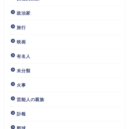
政治家
旅行
映画
有名人
未分類
火事
芸能人の親族
訃報
野球