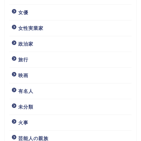
女優
女性実業家
政治家
旅行
映画
有名人
未分類
火事
芸能人の親族