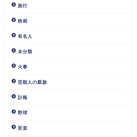
旅行
映画
有名人
未分類
火事
芸能人の親族
訃報
野球
音楽