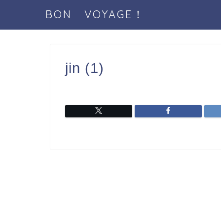
BON VOYAGE！
jin (1)