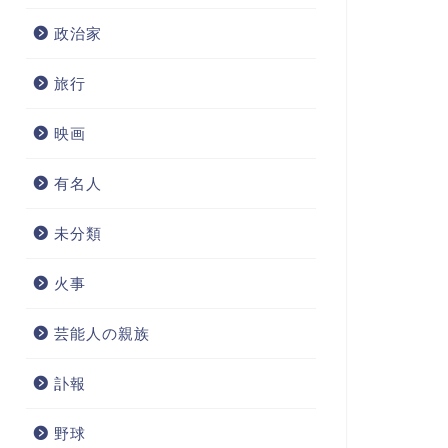
政治家
旅行
映画
有名人
未分類
火事
芸能人の親族
訃報
野球