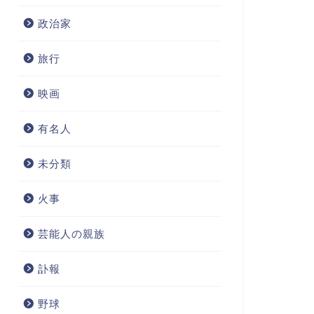
政治家
旅行
映画
有名人
未分類
火事
芸能人の親族
訃報
野球