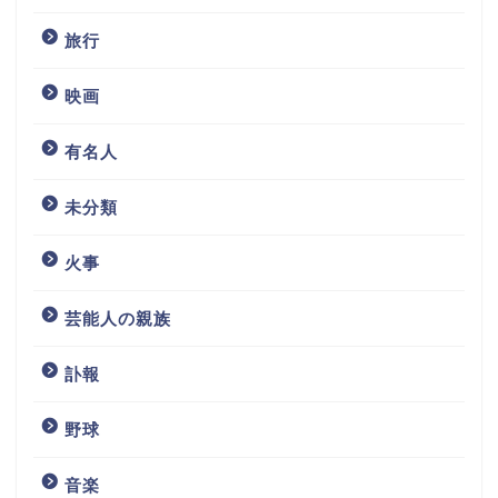
旅行
映画
有名人
未分類
火事
芸能人の親族
訃報
野球
音楽