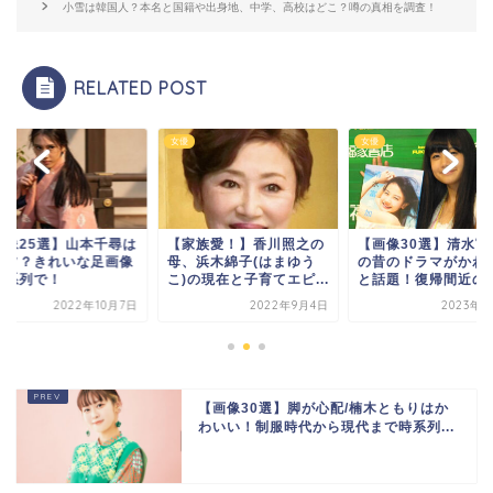
小雪は韓国人？本名と国籍や出身地、中学、高校はどこ？噂の真相を調査！
RELATED POST
女優
女優
画像25選】山本千尋は
【家族愛！】香川照之の
【画像30選】清水富
ーフ？きれいな足画像
母、浜木綿子(はまゆう
の昔のドラマがかわ
時系列で！
こ)の現在と子育てエピ...
と話題！復帰間近のう.
2022年10月7日
2022年9月4日
2023年3
【画像30選】脚が心配/楠木ともりはか
わいい！制服時代から現代まで時系列...