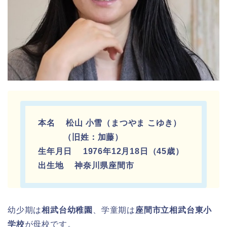
本名 松山 小雪（まつやま こゆき）
（旧姓：加藤）
生年月日 1976年12月18日（45歳）
出生地 神奈川県座間市
幼少期は
相武台幼稚園
、学童期は
座間市立相武台東小
学校
が母校です。