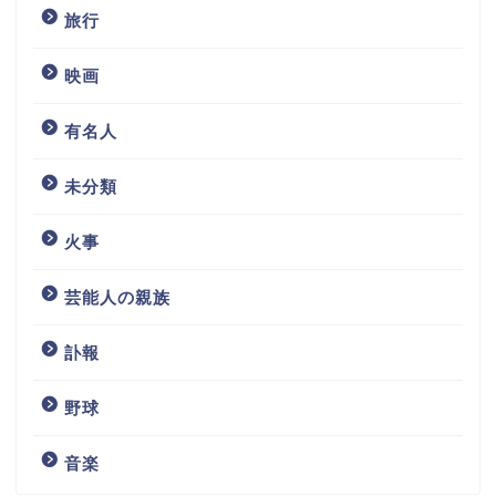
旅行
映画
有名人
未分類
火事
芸能人の親族
訃報
野球
音楽