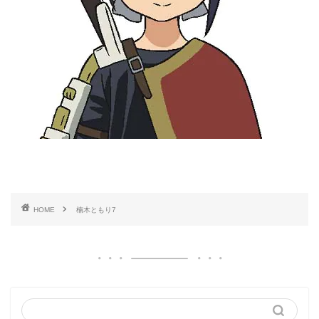
HOME
楠木ともり7