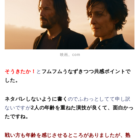
映画。com
そうきたか！
と
フムフムうなずきつつ共感ポイントで
した。
ネタバレしないように書く
のでふわっとしてて申し訳
ないですが
2人の年齢を重ねた演技が良くて、面白かっ
たですね。
戦い方も年齢を感じさせるところがありましたが、熟