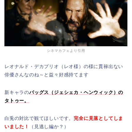
シネマカフェより引用
レオナルド・デカプリオ（レオ様）の様に貫禄出ない
俳優さんなのね～と益々好感持てます
新キャラの
バッグス（ジェシェカ・ヘンウィック）の
タトゥー。
白兎の対比で観てほしいです。
完全に見落としてしま
いました！
（見逃し編か？）