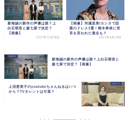
新海誠の新作の声優は誰？上
【画像】河瀬直美/カンヌで話
白石萌音と森七菜で決定？
題のドレス3選！樹木希林に苦
【画像】
言を言われた過去も？
2021年12月18日
2022年4月29日
新海誠の新作の声優は誰？上白石萌音と
森七菜で決定？【画像】
上沼恵美子のyoutubeちゃんねるはいつ
から？TVタレントは引退？