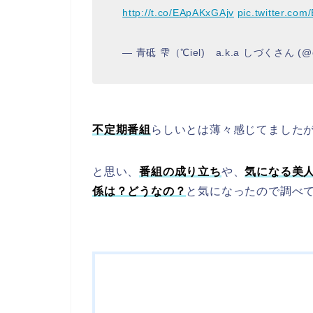
http://t.co/EApAKxGAjv
pic.twitter.co
— 青砥 雫（℃iel) a.k.a しづくさん (@ci
不定期番組
らしいとは薄々感じてました
と思い、
番組の成り立ち
や、
気になる美
係は？どうなの？
と気になったので調べ