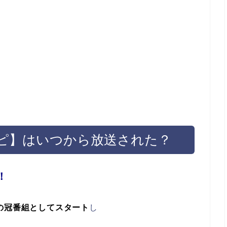
ピ】はいつから放送された？
！
の冠番組としてスタート
し