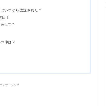
】はいつから放送された？
何回？
もあるの？
との仲は？
？
ポンサーリンク