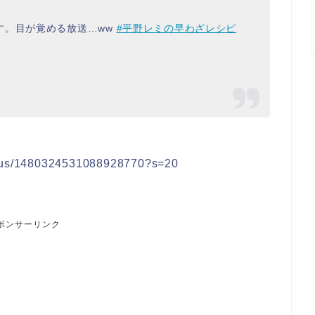
す。目が覚める放送…ww
#平野レミの早わざレシピ
tatus/1480324531088928770?s=20
ポンサーリンク