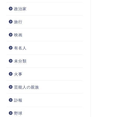
政治家
旅行
映画
有名人
未分類
火事
芸能人の親族
訃報
野球