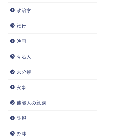
政治家
旅行
映画
有名人
未分類
火事
芸能人の親族
訃報
野球