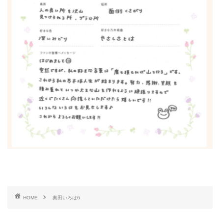
HOME
奥田いろは6