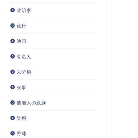
政治家
旅行
映画
有名人
未分類
火事
芸能人の親族
訃報
野球