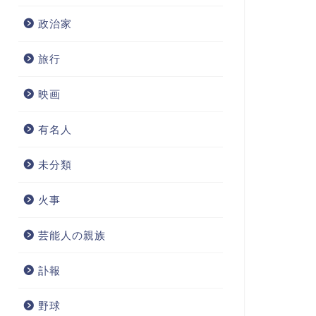
政治家
旅行
映画
有名人
未分類
火事
芸能人の親族
訃報
野球