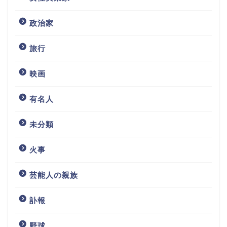
政治家
旅行
映画
有名人
未分類
火事
芸能人の親族
訃報
野球