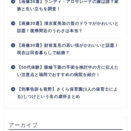
【画像30選】ランディ・アロサレーナの嫁は誰？家
族と生い立ちを調査！
【画像30選】清水富美加の昔のドラマがかわいいと
話題！復帰間近のうわさは本当？
【画像30選】財前直見の若い頃がかわいいと話題！
現在は田舎暮らしで結婚？
【50代体験】眼瞼下垂の手術を検討中の方に伝えた
い注意点と福岡でおすすめの病院を紹介！
【刑事告訴も視野】さくら保育園(3人の保育士によ
る)しつけという名の虐待まとめ
アーカイブ