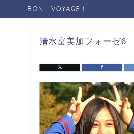
BON VOYAGE！
清水富美加フォーゼ6