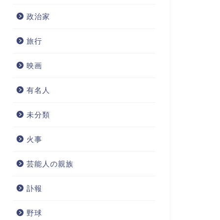
政治家
旅行
映画
有名人
未分類
火事
芸能人の親族
訃報
野球