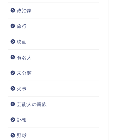
政治家
旅行
映画
有名人
未分類
火事
芸能人の親族
訃報
野球