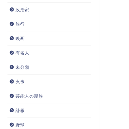
政治家
旅行
映画
有名人
未分類
火事
芸能人の親族
訃報
野球