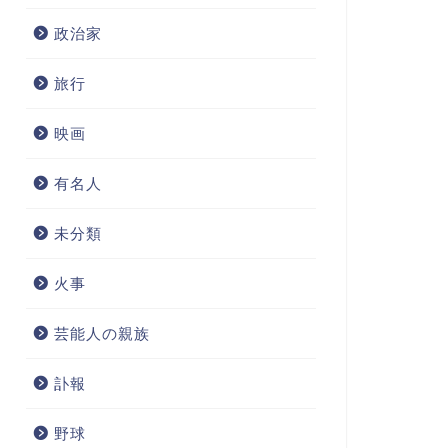
政治家
旅行
映画
有名人
未分類
火事
芸能人の親族
訃報
野球