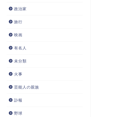
政治家
旅行
映画
有名人
未分類
火事
芸能人の親族
訃報
野球