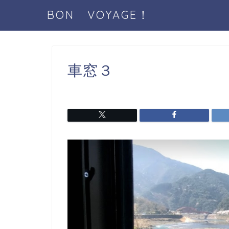
BON VOYAGE！
車窓３