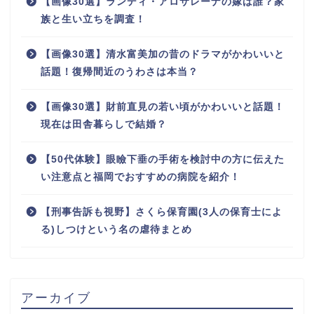
【画像30選】ランディ・アロサレーナの嫁は誰？家
族と生い立ちを調査！
【画像30選】清水富美加の昔のドラマがかわいいと
話題！復帰間近のうわさは本当？
【画像30選】財前直見の若い頃がかわいいと話題！
現在は田舎暮らしで結婚？
【50代体験】眼瞼下垂の手術を検討中の方に伝えた
い注意点と福岡でおすすめの病院を紹介！
【刑事告訴も視野】さくら保育園(3人の保育士によ
る)しつけという名の虐待まとめ
アーカイブ