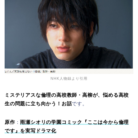
NHK人物録より引用
ミステリアスな倫理の高校教師・高柳が、悩める高校
生の問題に立ち向かう！お話
です。
原作
：
雨瀬シオリの学園コミック『ここは今から倫理
です』を実写ドラマ化