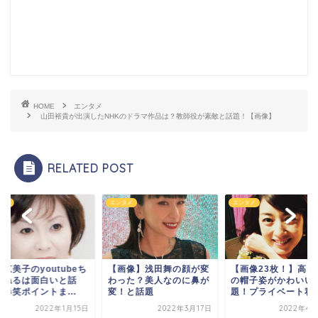
HOME
エンタメ
山田裕貴が出演したNHKのドラマ作品は？教師役が素敵と話題！【画像】
RELATED POST
タメ
エンタメ
エンタメ
画像】浅田舞の顔が変
【画像23枚！】高岡早紀
上沼恵美子のyoutub
った？美人なのに鼻が
の帽子姿がかわいいと話
ゃんねるは面白いと
！と話題
題！プライベート私服...
題？爆笑ポイントま..
2022年3月17日
2022年4月24日
2022年1