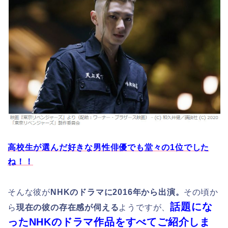
高校生が選んだ好きな男性俳優でも堂々の1位でした
ね！！
そんな彼が
NHKのドラマに2016年から出演。
その頃か
話題にな
ら
現在の彼の存在感が伺える
ようですが、
ったNHKのドラマ作品をすべてご紹介しま