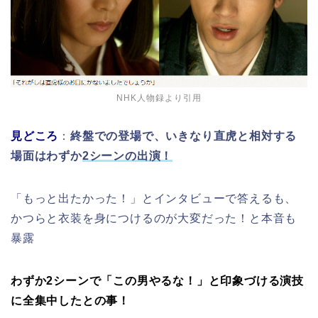
NHK人物録より引用
見どころ
：
終盤での登場で、いきなり直虎と相対する
場面はわずか
2シーンの出演！
「もっと出たかった！」とインタビューで答えるも、
かつらと衣装を身につけるのが大変だった！と本音も
暴露
わずか2シーンで「この男やるな！」と印象づける演技
に全集中したとの事！