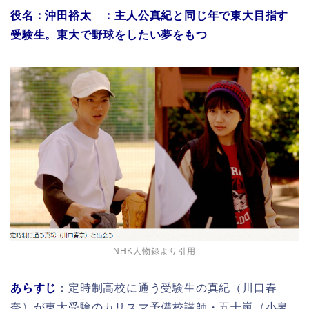
役名：沖田裕太 ：主人公真紀と同じ年で東大目指す
受験生。東大で野球をしたい夢をもつ
NHK人物録より引用
あらすじ
：定時制高校に通う受験生の真紀（川口春
奈）が東大受験のカリスマ予備校講師・五十嵐（小泉