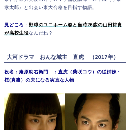
孝太郎）と出会い東大合格を目指す物語。
見どころ
：
野球のユニホーム姿と当時26歳の山田裕貴
が高校生役
なんだね？
大河ドラマ おんな城主 直虎 （2017年）
役名：庵原助右衛門 ：直虎（柴咲コウ）の従姉妹・
桜(真凛）の夫になる実直な人物