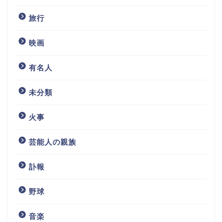
旅行
映画
有名人
未分類
火事
芸能人の親族
訃報
野球
音楽