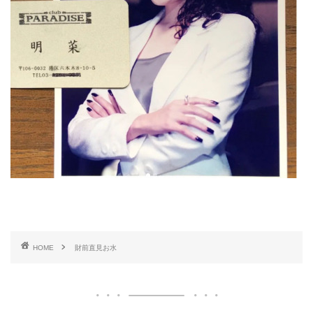
HOME
財前直見お水