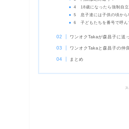
4 18歳になったら強制自
5 息子達には子供の頃から
6 子どもたちを番号で呼ん
ワンオクTakaが森昌子に
ワンオクTakaと森昌子の仲
まとめ
ス