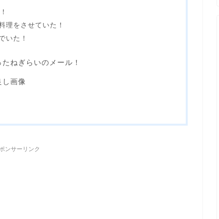
立！
料理をさせていた！
でいた！
送ったねぎらいのメール！
良し画像
ポンサーリンク