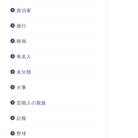
政治家
旅行
映画
有名人
未分類
火事
芸能人の親族
訃報
野球